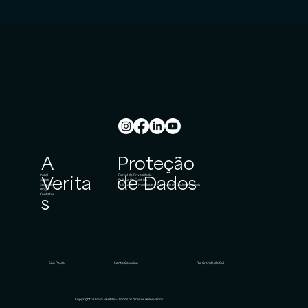
A
Proteção
Inicial
Portal de Privacidade
Verita
de Dados
Sobre
Política de Cookies
Soluções
Política de Privacidade e Proteção de Dados Pessoais
Blog
Contatos
s
São Paulo
Rio Grande do Sul
Santa Catarina
Copyright 2026 © Veritas – Todos os direitos reservados.