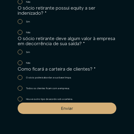
Não
O sócio retirante possui equity a ser
indenizado?
*
Sim
Não
O sócio retirante deve algum valor à empresa
em decorrência de sua saída?
*
Sim
Não
Como ficará a carteira de clientes?
*
O sócio poderá abordar a sua base limpa;
Todos os clientes ficam com a empresa;
Houve outro tipo de acordo sob a carteira.
Enviar