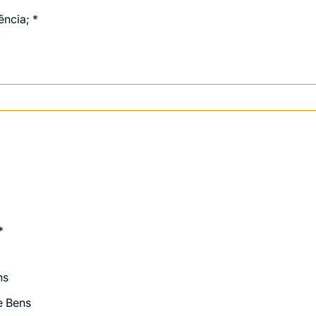
ência;
*
*
ns
e Bens