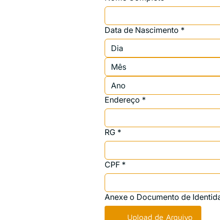
Data de Nascimento
*
Mês
Endereço
*
RG
*
CPF
*
Anexe o Documento de Identid
Upload de Arquivo